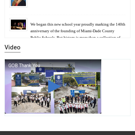
We began this new school year proudly marking the 140th
anniversary of the founding of Miami-Dade County
Public Schools. But history is more than a collection of
years — it is a living thread that connects who we were,
Video
who we are, and who we dare to become.
George T. Baker Aviation Tech College Prepares
Student for High Paying Aviation Careers
Miami-Dade County Public Schools is Ready to Bring
Excellence, Choice, Innovation, and Safety this New
School Year
Students Represent Florida in National We the People
Competition