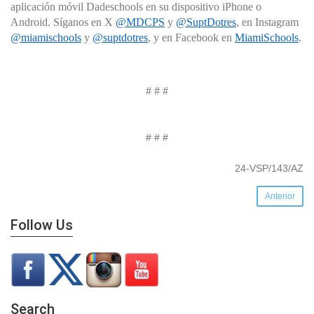
aplicación móvil Dadeschools en su dispositivo iPhone o
Android. Síganos en X
@MDCPS
y
@SuptDotres
, en Instagram
@miamischools
y
@suptdotres
, y en Facebook en
MiamiSchools
.
# # #
# # #
24-VSP/143/AZ
Anterior
Follow Us
Search