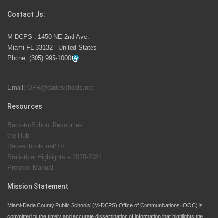
Contact Us:
M-DCPS has partnered with several organizations to
M-DCPS : 1450 NE 2nd Ave.
launch the Zero Drownings Miami-Dade
which provides
Miami FL 33132 - United States
swimming instruction to preschool and kindergarten
Phone:
(305) 995-1000
students at local county pools.
Email:
OPR@dadeschools.net
Since 1985, M-DCPS has allowed genuine student
input on District policies by the establishing and
Resources
upholding of the role of the Student Advisor to the
Back-to-School Resources
School Board. Maurits Acosta was the 40th School
the Hub
Board student advisor.
Dadeschools.net/TV
Statistical Highlights – 2020-2021
Protocol Manual
Exceptional Student Education at M-DCPS helps students thrive
Mission Statement
Miami-Dade County Public Schools’ (M-DCPS) Office of Communications (OOC) is
committed to the timely and accurate dissemination of information that highlights the