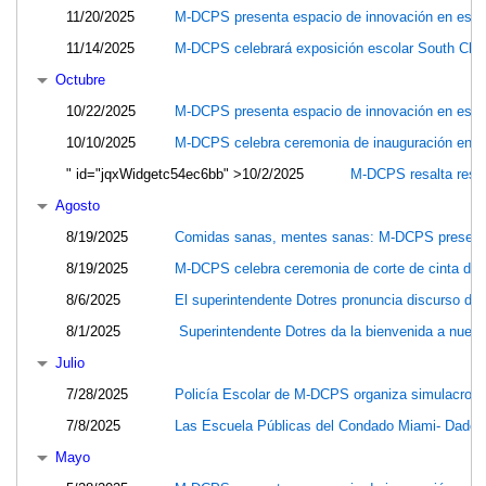
11/20/2025
M-DCPS presenta espacio de innovación en escue
11/14/2025
M-DCPS celebrará exposición escolar South Cho
Octubre
10/22/2025
M-DCPS presenta espacio de innovación en escu
10/10/2025
M-DCPS celebra ceremonia de inauguración en l
" id="jqxWidgetc54ec6bb" >
10/2/2025
M-DCPS resalta resil
Agosto
8/19/2025
Comidas sanas, mentes sanas: M-DCPS presenta 
8/19/2025
M-DCPS celebra ceremonia de corte de cinta de 
8/6/2025
El superintendente Dotres pronuncia discurso de 
8/1/2025
Superintendente Dotres da la bienvenida a nuev
Julio
7/28/2025
Policía Escolar de M-DCPS organiza simulacro de
7/8/2025
Las Escuela Públicas del Condado Miami- Dade c
Mayo