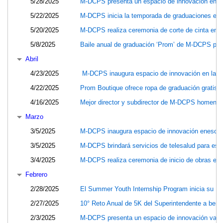
5/28/2025
M-DCPS presenta un espacio de innovación en la
5/22/2025
M-DCPS inicia la temporada de graduaciones el 
5/20/2025
M-DCPS realiza ceremonia de corte de cinta en l
5/8/2025
Baile anual de graduación ‘Prom’ de M-DCPS para
Abril
4/23/2025
M-DCPS inaugura espacio de innovación en la es
4/22/2025
Prom Boutique ofrece ropa de graduación gratis p
4/16/2025
Mejor director y subdirector de M-DCPS homenaje
Marzo
3/5/2025
M-DCPS inaugura espacio de innovación enescue
3/5/2025
M-DCPS brindará servicios de telesalud para est
3/4/2025
M-DCPS realiza ceremonia de inicio de obras en
Febrero
2/28/2025
El Summer Youth Internship Program inicia su 1
2/27/2025
10° Reto Anual de 5K del Superintendente a bene
2/3/2025
M-DCPS presenta un espacio de innovación vangua