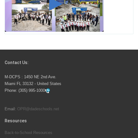
Miami-Dade County Public Schools is Ready to Bring
Excellence, Choice, Innovation, and Safety this New
School Year
Students Represent Florida in National We the People
Competition
Contact Us:
M-DCPS has partnered with several organizations to
M-DCPS : 1450 NE 2nd Ave.
launch the Zero Drownings Miami-Dade
which provides
Miami FL 33132 - United States
swimming instruction to preschool and kindergarten
Phone:
(305) 995-1000
students at local county pools.
Email:
OPR@dadeschools.net
Since 1985, M-DCPS has allowed genuine student
input on District policies by the establishing and
Resources
upholding of the role of the Student Advisor to the
Back-to-School Resources
School Board. Maurits Acosta was the 40th School