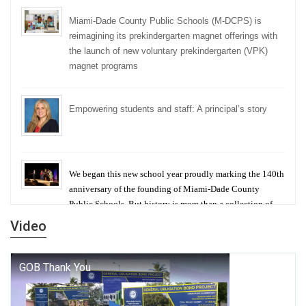
Miami-Dade County Public Schools (M-DCPS) is
reimagining its prekindergarten magnet offerings with
the launch of new voluntary prekindergarten (VPK)
magnet programs
Empowering students and staff: A principal’s story
We began this new school year proudly marking the 140th
anniversary of the founding of Miami-Dade County
Public Schools. But history is more than a collection of
years — it is a living thread that connects who we were,
Video
who we are, and who we dare to become.
George T. Baker Aviation Tech College Prepares
Student for High Paying Aviation Careers