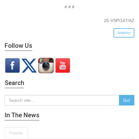
# # #
25-VSP/147/AZ
Anterior
Follow Us
Search
Go!
In The News
Popular