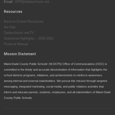
Email:
OPR@dadeschools.net
Since 1985, M-DCPS has allowed genuine student
input on District policies by the establishing and
Resources
upholding of the role of the Student Advisor to the
Back-to-School Resources
School Board. Maurits Acosta was the 40th School
the Hub
Board student advisor.
Dadeschools.net/TV
Statistical Highlights – 2020-2021
Protocol Manual
Exceptional Student Education at M-DCPS helps students thrive
Mission Statement
Miami-Dade County Public Schools’ (M-DCPS) Office of Communications (OOC) is
committed to the timely and accurate dissemination of information that highlights the
school districts programs, initiatives, and achievements to reinforce awareness
among internal and external stakeholders. We pursue this mission through targeted
messaging, integrated marketing, social media, and public relations activities that
inform and educate parents, students, employees, and all stakeholders of Miami-Dade
County Public Schools.