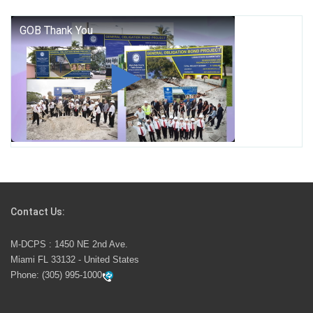
George T. Baker Aviation Tech College Prepares
Student for High Paying Aviation Careers
Miami-Dade County Public Schools is Ready to Bring
Excellence, Choice, Innovation, and Safety this New
School Year
Students Represent Florida in National We the People
Competition
Contact Us:
M-DCPS has partnered with several organizations to
M-DCPS : 1450 NE 2nd Ave.
launch the Zero Drownings Miami-Dade
which provides
Miami FL 33132 - United States
swimming instruction to preschool and kindergarten
Phone:
(305) 995-1000
students at local county pools.