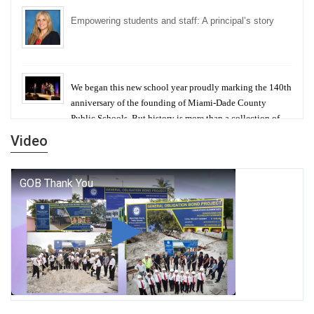
Empowering students and staff: A principal’s story
We began this new school year proudly marking the 140th
anniversary of the founding of Miami-Dade County
Public Schools. But history is more than a collection of
years — it is a living thread that connects who we were,
Video
who we are, and who we dare to become.
George T. Baker Aviation Tech College Prepares
Student for High Paying Aviation Careers
Miami-Dade County Public Schools is Ready to Bring
Excellence, Choice, Innovation, and Safety this New
School Year