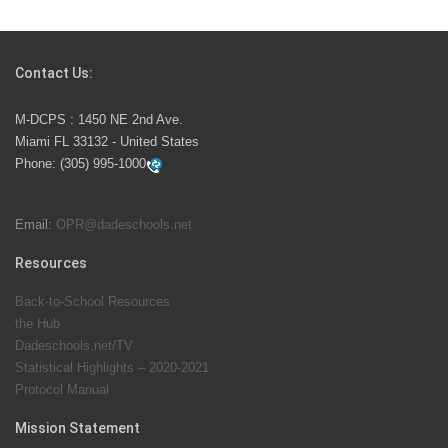
Students Represent Florida in National We the People
Competition
Contact Us:
M-DCPS has partnered with several organizations to
M-DCPS : 1450 NE 2nd Ave.
launch the Zero Drownings Miami-Dade
which provides
Miami FL 33132 - United States
swimming instruction to preschool and kindergarten
Phone:
(305) 995-1000
students at local county pools.
Email:
OPR@dadeschools.net
Since 1985, M-DCPS has allowed genuine student
input on District policies by the establishing and
Resources
upholding of the role of the Student Advisor to the
Back-to-School Resources
School Board. Maurits Acosta was the 40th School
the Hub
Board student advisor.
Dadeschools.net/TV
Statistical Highlights – 2020-2021
Protocol Manual
Exceptional Student Education at M-DCPS helps students thrive
Mission Statement