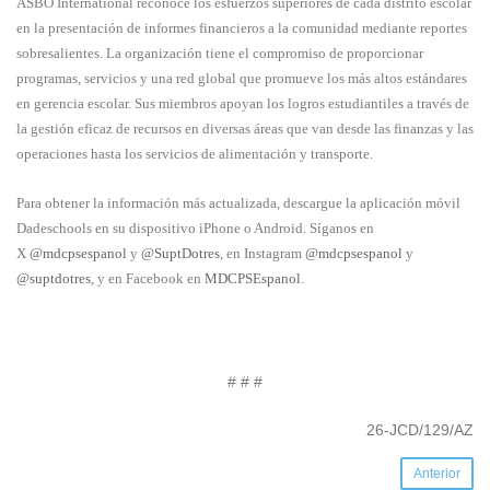
ASBO International reconoce los esfuerzos superiores de cada distrito escolar
en la presentación de informes financieros a la comunidad mediante reportes
sobresalientes. La organización tiene el compromiso de proporcionar
programas, servicios y una red global que promueve los más altos estándares
en gerencia escolar. Sus miembros apoyan los logros estudiantiles a través de
la gestión eficaz de recursos en diversas áreas que van desde las finanzas y las
operaciones hasta los servicios de alimentación y transporte.
Para obtener la información más actualizada, descargue la aplicación móvil
Dadeschools en su dispositivo iPhone o Android. Síganos en
X
@mdcpsespanol
y
@SuptDotres
, en Instagram
@mdcpsespanol
y
@suptdotres
, y en Facebook en
MDCPSEspanol
.
# # #
26-JCD/129/AZ
Anterior