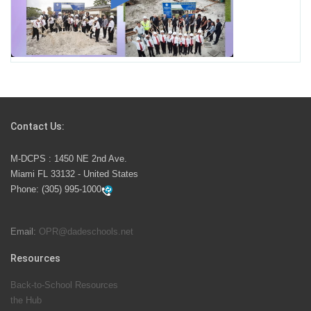
Miami-Dade County Public Schools is Ready to Bring
Excellence, Choice, Innovation, and Safety this New
School Year
Students Represent Florida in National We the People
Competition
Contact Us:
M-DCPS has partnered with several organizations to
M-DCPS : 1450 NE 2nd Ave.
launch the Zero Drownings Miami-Dade
which provides
Miami FL 33132 - United States
swimming instruction to preschool and kindergarten
Phone:
(305) 995-1000
students at local county pools.
Email:
OPR@dadeschools.net
Since 1985, M-DCPS has allowed genuine student
input on District policies by the establishing and
Resources
upholding of the role of the Student Advisor to the
Back-to-School Resources
School Board. Maurits Acosta was the 40th School
the Hub
Board student advisor.