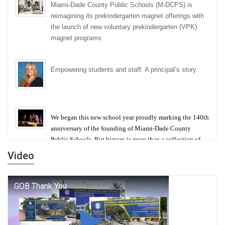
Miami-Dade County Public Schools (M-DCPS) is
reimagining its prekindergarten magnet offerings with
the launch of new voluntary prekindergarten (VPK)
magnet programs
Empowering students and staff: A principal’s story
We began this new school year proudly marking the 140th
anniversary of the founding of Miami-Dade County
Public Schools. But history is more than a collection of
years — it is a living thread that connects who we were,
Video
who we are, and who we dare to become.
George T. Baker Aviation Tech College Prepares
Student for High Paying Aviation Careers