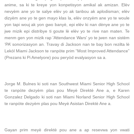
anime, sa ki te kreye yon konpetisyon amikal ak amizan. Elèv
nevyèm ane yo te salye elèv yo ak tanbou ak aplodisman; elèv
dizyèm ane yo te gen mayo klas la, elèv onzyèm ane yo te woule
yon tapi wouj ak yon gwo banyè, epi elèv ki nan dènye ane yo te
jwe mizik epi distribye ti goute lè elèv yo te rive nan maten. Te
menm gen yon mizik rap 'Attendance Wars' yo te jwen nan sistèm
‘PA’ sonorizasyon an. Travay di Jackson nan te bay bon rezilta lè
Lekòl Miami Jackson te ranpòte prim “Most Improved Attendance”
(Prezans ki Pi Amelyore) pou peryòd evalyasyon sa a.
Jorge M. Bulnes ki soti nan Southwest Miami Senior High School
te ranpòte dezyèm plas pou Meyè Direktè Ane a, e Karen
Gonzalez Delgado ki soti nan Miami Norland Senior High School
te ranpòte dezyèm plas pou Meyè Asistan Direktè Ane a.
Gayan prim meyè direktè pou ane a ap resevwa yon vwati