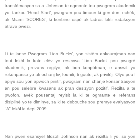
transfòmasyon sa a. Johnson te ogmante tou pwogram akademik
yo, tankou ‘Head Start’, pwogram pou timoun ki gen don, echèk,
ak Miami ‘SCORES’, ki konbine espò ak ladrès lekti redaksyon
atravè pwezi.
Li te lanse Pwogram 'Lion Bucks', yon sistèm ankourajman nan
tout lekòl la kote elèv yo resevwa 'Lion Bucks' pou pwogrè
akademik, prezans regilye, ak bon konpòtman, e answit yo
rekonpanse yo ak echanj liv, founiti, ti goute, ak privilèj. Olye pou l
apiye sou yon apwòch pinitif, pwogram nan chanje konsantrasyon
an pou selebre kwasans ak pran desizyon pozitif. Rezilta a te
pwofon, avèk pousantaj reyisit la ki te ogmante e referans
disiplinè yo te diminye, sa ki te debouche sou premye evalyasyon
"A" lekòl la depi 2009.
Nan pwen esansyèl filozofi Johnson nan ak rezilta li yo, se yon