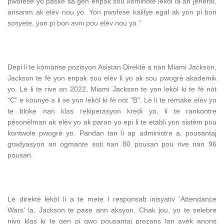
pwofesè yo paske sa gen enpak sou kominote lekòl la an jeneral,
ansanm ak elèv nou yo. Yon pwofesè kalifye egal ak yon pi bon
sosyete, yon pi bon avni pou elèv nou yo.”
Depi li te kòmanse pozisyon Asistan Direktè a nan Miami Jackson,
Jackson te fè yon enpak sou elèv li yo ak sou pwogrè akademik
yo. Lè li te rive an 2022, Miami Jackson te yon lekòl ki te fè nòt
"C" e kounye a li se yon lekòl ki fè nòt "B". Lè li te remake elèv yo
te bloke nan klas rekiperasyon kredi yo, li te rankontre
pèsonèlman ak elèv yo ak paran yo epi li te etabli yon sistèm pou
kontwole pwogrè yo. Pandan tan li ap administre a, pousantaj
gradyasyon an ogmante soti nan 80 pousan pou rive nan 96
pousan.
Lè direktè lekòl li a te mete l responsab inisyativ 'Attendance
Wars' la, Jackson te pase ann aksyon. Chak jou, yo te selebre
nivo klas ki te gen pi gwo pousantaj prezans lan avèk anons