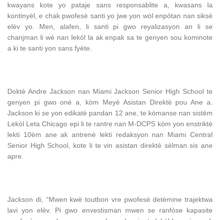
kwayans kote yo pataje sans responsablite a, kwasans la
kontinyèl, e chak pwofesè santi yo jwe yon wòl enpòtan nan siksè
elèv yo. Men, alafen, li santi pi gwo reyalizasyon an li se
chanjman li wè nan lekòl la ak enpak sa te genyen sou kominote
a ki te santi yon sans fyète.
Doktè Andre Jackson nan Miami Jackson Senior High School te
genyen pi gwo onè a, kòm Meyè Asistan Direktè pou Ane a.
Jackson ki se yon edikatè pandan 12 ane, te kòmanse nan sistèm
Lekòl Leta Chicago epi li te rantre nan M-DCPS kòm yon enstriktè
lekti 10èm ane ak antrenè lekti redaksyon nan Miami Central
Senior High School, kote li te vin asistan direktè sèlman sis ane
apre.
Jackson di, “Mwen kwè toutbon vre pwofesè detèmine trajektwa
lavi yon elèv. Pi gwo envestisman mwen se ranfòse kapasite