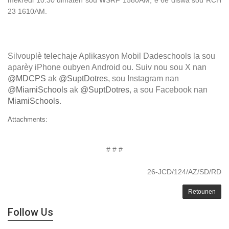
23 1610AM.
Silvouplè telechaje Aplikasyon Mobil Dadeschools la sou
aparèy iPhone oubyen Android ou.
Suiv nou sou X nan
@MDCPS
ak
@SuptDotres
, sou Instagram nan
@MiamiSchools
ak
@SuptDotres
, a sou Facebook nan
MiamiSchools
.
Attachments:
# # #
26-JCD/124/AZ/SD/RD
Retounen
Follow Us