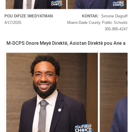
POU DIFIZE IMEDYATMAN
KONTAK:
Simone Degraff
4/17/2026
Miami-Dade County Public Schools
305-995-4247
M-DCPS Onore Meyè Direktè, Asistan Direktè pou Ane a