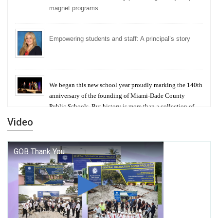
magnet programs
Empowering students and staff: A principal’s story
We began this new school year proudly marking the 140th
anniversary of the founding of Miami-Dade County
Public Schools. But history is more than a collection of
years — it is a living thread that connects who we were,
Video
who we are, and who we dare to become.
George T. Baker Aviation Tech College Prepares
Student for High Paying Aviation Careers
Miami-Dade County Public Schools is Ready to Bring
Excellence, Choice, Innovation, and Safety this New