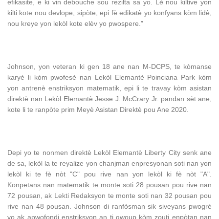
efikasite, e ki vin debouche sou rezilta sa yo. Lè nou kiltive yon
kilti kote nou devlope, sipòte, epi fè edikatè yo konfyans kòm lidè,
nou kreye yon lekòl kote elèv yo pwospere.”
Johnson, yon veteran ki gen 18 ane nan M-DCPS, te kòmanse
karyè li kòm pwofesè nan Lekòl Elemantè Poinciana Park kòm
yon antrenè enstriksyon matematik, epi li te travay kòm asistan
direktè nan Lekòl Elemantè Jesse J. McCrary Jr. pandan sèt ane,
kote li te ranpòte prim Meyè Asistan Direktè pou Ane 2020.
Depi yo te nonmen direktè Lekòl Elemantè Liberty City senk ane
de sa, lekòl la te reyalize yon chanjman enpresyonan soti nan yon
lekòl ki te fè nòt "C" pou rive nan yon lekòl ki fè nòt "A".
Konpetans nan matematik te monte soti 28 pousan pou rive nan
72 pousan, ak Lekti Redaksyon te monte soti nan 32 pousan pou
rive nan 48 pousan. Johnson di ranfòsman sik siveyans pwogrè
yo ak apwofondi enstriksyon an ti gwoup kòm zouti enpòtan nan