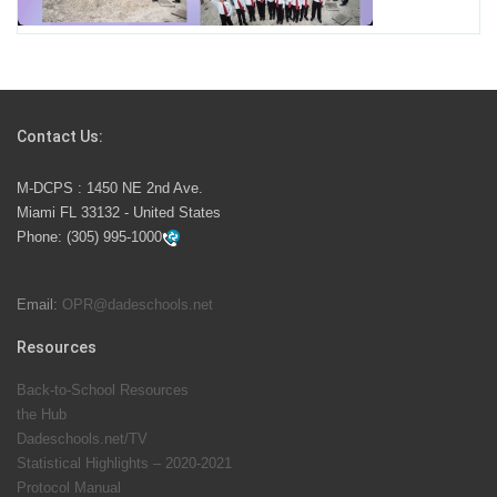
School Year
Students Represent Florida in National We the People
Competition
Contact Us:
M-DCPS has partnered with several organizations to
M-DCPS : 1450 NE 2nd Ave.
launch the Zero Drownings Miami-Dade
which provides
Miami FL 33132 - United States
swimming instruction to preschool and kindergarten
Phone:
(305) 995-1000
students at local county pools.
Email:
OPR@dadeschools.net
Since 1985, M-DCPS has allowed genuine student
input on District policies by the establishing and
Resources
upholding of the role of the Student Advisor to the
Back-to-School Resources
School Board. Maurits Acosta was the 40th School
the Hub
Board student advisor.
Dadeschools.net/TV
Statistical Highlights – 2020-2021
Protocol Manual