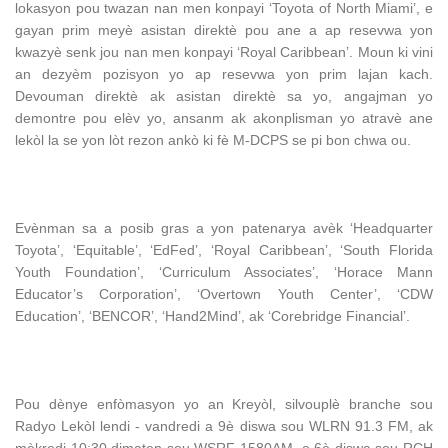
lokasyon pou twazan nan men konpayi ‘Toyota of North Miami’, e
gayan prim meyè asistan direktè pou ane a ap resevwa yon
kwazyè senk jou nan men konpayi ‘Royal Caribbean’. Moun ki vini
an dezyèm pozisyon yo ap resevwa yon prim lajan kach.
Devouman direktè ak asistan direktè sa yo, angajman yo
demontre pou elèv yo, ansanm ak akonplisman yo atravè ane
lekòl la se yon lòt rezon ankò ki fè M-DCPS se pi bon chwa ou.
Evènman sa a posib gras a yon patenarya avèk ‘Headquarter
Toyota’, ‘Equitable’, ‘EdFed’, ‘Royal Caribbean’, ‘South Florida
Youth Foundation’, ‘Curriculum Associates’, ‘Horace Mann
Educator’s Corporation’, ‘Overtown Youth Center’, ‘CDW
Education’, ‘BENCOR’, ‘Hand2Mind’, ak ‘Corebridge Financial’.
Pou dènye enfòmasyon yo an Kreyòl, silvouplè branche sou
Radyo Lekòl lendi - vandredi a 9è diswa sou WLRN 91.3 FM, ak
mèkredi 10:30 dimaten sou WSRF 1580AM, e 6è diswa sou RCH